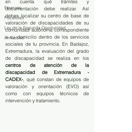
en cuenta qué trámites y 
Finanzas
documentación debe realizar. Así 
debes localizar su centro de base de 
Fiscalidad
valoración de discapacidades de su 
Ley de la Segunda Oportunidad
comunidad autónoma correspondiente 
a su domicilio dentro de los servicios 
Inmuebles
sociales de tu provincia. En Badajoz, 
Extremadura, la evaluación del grado 
de discapacidad se realiza en los 
centros de atención de la 
discapacidad de Extremadura -
CADEX-
, qué constan de equipos de 
valoración y orientación (EVO) así 
como con equipos técnicos de 
intervención y tratamiento. 