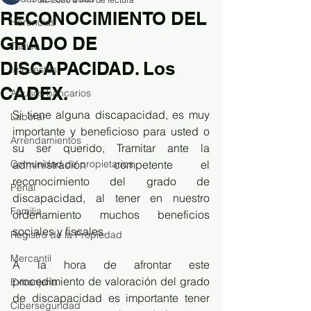
RECONOCIMIENTO DEL
Herencias
GRADO DE
Tráfico
DISCAPACIDAD. Los
Impuestos
CADEX.
Abusos bancarios
Si tiene alguna discapacidad, es muy 
Laboral
importante y beneficioso para usted o 
Arrendamientos
su ser querido, Tramitar ante la 
Comunidad de propietarios
administración competente el 
reconocimiento del grado de 
Penal
discapacidad, al tener en nuestro 
Familia
ordenamiento muchos beneficios 
sociales y fiscales.
Registro de la Propiedad
Mercantil
A la hora de afrontar este 
procedimiento de valoración del grado 
Extranjería
de discapacidad es importante tener 
Ciberseguridad