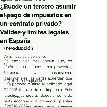
¿Puede un tercero asumir
Herencias
el pago de impuestos en
Tráfico
un contrato privado?
Impuestos
Validez y límites legales
Abusos bancarios
en España
Laboral
Introducción
Arrendamientos
Comunidad de propietarios
Es cada vez más común que, en 
Penal
operaciones como compraventas, 
herencias o transmisiones 
Familia
patrimoniales, las partes acuerden que 
Registro de la Propiedad
una persona distinta al obligado legal 
Mercantil
asuma el coste de un impuesto. Esta 
práctica, aunque útil desde el punto de 
Extranjería
vista económico o comercial, plantea 
Ciberseguridad
una duda recurrente entre nuestros 