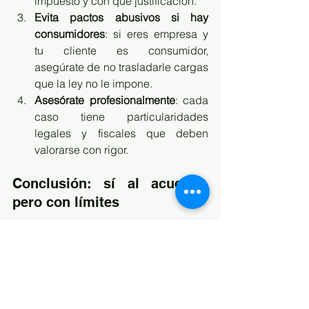
impuesto y con qué justificación.
Evita pactos abusivos si hay 
consumidores
: si eres empresa y 
tu cliente es consumidor, 
asegúrate de no trasladarle cargas 
que la ley no le impone.
Asesórate profesionalmente
: cada 
caso tiene particularidades 
legales y fiscales que deben 
valorarse con rigor.
Conclusión: sí al acuerdo, 
pero con límites
En resumen, en España es 
perfectamente legal que un tercero 
asuma el pago de un impuesto en 
virtud de un acuerdo privado, pero 
este 
pacto no tiene efectos frente a la 