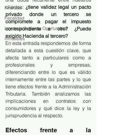
clientes: 
¿tiene validez legal un pacto 
Finanzas
privado donde un tercero se 
Fiscalidad
compromete a pagar el impuesto 
Ley de la Segunda Oportunidad
correspondiente a otro? ¿Puede 
exigirlo Hacienda al tercero?
Inmuebles
En esta entrada respondemos de forma 
detallada a esta cuestión clave, que 
afecta tanto a particulares como a 
profesionales y empresas, 
diferenciando entre lo que es válido 
internamente entre las partes y lo que 
tiene efectos frente a la Administración 
Tributaria. También analizamos las 
implicaciones en contratos con 
consumidores y qué dice la ley y la 
jurisprudencia al respecto.
Efectos frente a la 