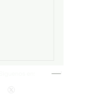
Siguenos en:
I Subir
I