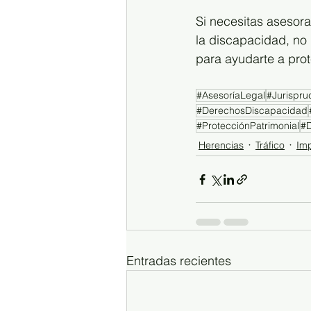
Si necesitas asesora
la discapacidad, no
para ayudarte a prot
#AsesoríaLegal
#Jurispru
#DerechosDiscapacidad
#ProtecciónPatrimonial
#
Herencias
Tráfico
Im
Entradas recientes