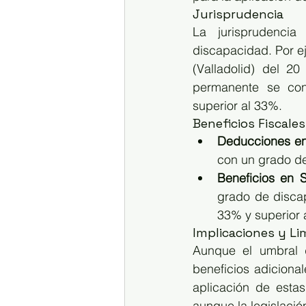
Jurisprudencia
La jurisprudencia
discapacidad. Por ej
(Valladolid) del 2
permanente se con
superior al 33%.
Beneficios Fiscales
Deducciones en
con un grado de
Beneficios en 
grado de discap
33% y superior 
Implicaciones y Li
Aunque el umbral d
beneficios adiciona
aplicación de esta
aunque la legislació