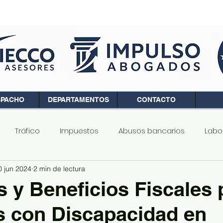
SPACHO
DEPARTAMENTOS
CONTACTO
Tráfico
Impuestos
Abusos bancarios
Labo
0 jun 2024
2 min de lectura
d de propietarios
Penal
Familia
Registro de l
 y Beneficios Fiscales 
 con Discapacidad en
Ciberseguridad
Finanzas
Fiscalidad
Ley de la 