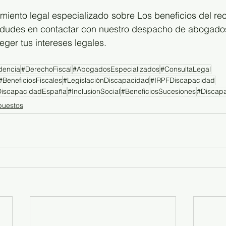
miento legal especializado sobre Los beneficios del re
 dudes en contactar con nuestro despacho de abogados
eger tus intereses legales.
dencia
#DerechoFiscal
#AbogadosEspecializados
#ConsultaLegal
#BeneficiosFiscales
#LegislaciónDiscapacidad
#IRPFDiscapacidad
DiscapacidadEspaña
#InclusionSocial
#BeneficiosSucesiones
#Discap
puestos