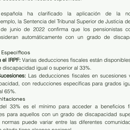
 española ha clarificado la aplicación de la no
emplo, la Sentencia del Tribunal Superior de Justicia de 
0 de junio de 2022 confirma que los pensionistas c
sideran automáticamente con un grado de discapa
 Específicos
 el IRPF:
 Varias deducciones fiscales están disponible
 discapacidad igual o superior al 33%.
Sucesiones:
 Las deducciones fiscales en sucesiones v
acidad, con reducciones específicas para grados igual
al 65%.
mitaciones
el 33% es el mínimo para acceder a beneficios fisc
les para aquellos con un grado de discapacidad super
s normas puede variar entre las diferentes comunida
n citada tiene alcance nacional.