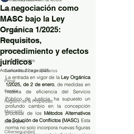
La negociación como
Herencias
MASC bajo la Ley
Tráfico
Orgánica 1/2025:
Impuestos
Requisitos,
Abusos bancarios
procedimiento y efectos
Laboral
jurídicos
Arrendamientos
Actualizado:
22 ago 2025
Comunidad de propietarios
La entrada en vigor de la 
Ley Orgánica 
Penal
1/2025, de 2 de enero
, de medidas en 
Familia
materia de eficiencia del Servicio 
Público de Justicia, ha supuesto un 
Registro de la Propiedad
profundo cambio en la concepción 
Mercantil
procesal de los 
Métodos Alternativos 
de Solución de Conflictos (MASC)
. Esta 
Extranjería
norma no solo incorpora nuevas figuras 
Ciberseguridad