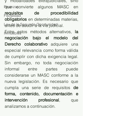
y modalidades extrajudiciales, sino 
que convierte algunos MASC en 
Finanzas
requisitos de procedibilidad 
Fiscalidad
obligatorios
 en determinadas materias, 
Ley de la Segunda Oportunidad
antes de acudir a la vía judicial.
Entre estos métodos alternativos, 
la 
Inmuebles
negociación bajo el modelo del 
Derecho colaborativo
 adquiere una 
especial relevancia como forma válida 
de cumplir con dicha exigencia legal. 
Sin embargo, no toda negociación 
informal entre partes puede 
considerarse un MASC conforme a la 
nueva legislación. Es necesario que 
cumpla una serie de requisitos 
de 
forma, contenido, documentación e 
intervención profesional
, que 
analizamos a continuación.