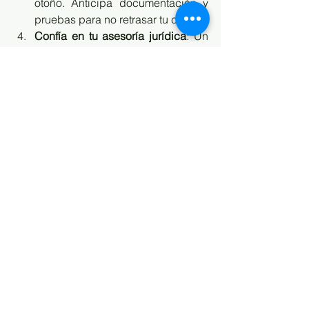
otoño. Anticipa documentación y 
pruebas para no retrasar tu caso.
Confía en tu asesoría jurídica
: Un 
seguimiento profesional de tus 
expedientes evitará errores 
procesales por descuido en los 
plazos.
Conclusión
El parón judicial de agosto da paso en 
septiembre a un periodo de gran 
actividad. Saber qué plazos vuelven a 
correr y cómo afectan a tu 
procedimiento es esencial para 
proteger tus derechos.
En 
FIECCO Asesores
 acompañamos a 
nuestros clientes durante todo el 