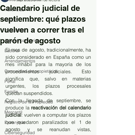
Calendario judicial de
Herencias
septiembre: qué plazos
Tráfico
vuelven a correr tras el
Impuestos
parón de agosto
Abusos bancarios
El mes de agosto, tradicionalmente, ha 
Laboral
sido considerado en España como un 
Arrendamientos
mes inhábil para la mayoría de los 
Comunidad de propietarios
procedimientos judiciales. Esto 
significa que, salvo en materias 
Penal
urgentes, los plazos procesales 
Familia
quedan suspendidos.
Con la llegada de septiembre, se 
Registro de la Propiedad
produce la 
reactivación del calendario 
Mercantil
judicial
: vuelven a computar los plazos 
que quedaron paralizados el 1 de 
Extranjería
agosto y se reanudan vistas, 
Ciberseguridad