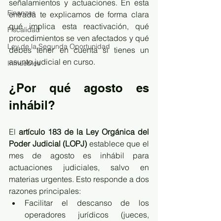
señalamientos y actuaciones. En esta 
Finanzas
entrada te explicamos de forma clara 
qué implica esta reactivación, qué 
Fiscalidad
procedimientos se ven afectados y qué 
Ley de la Segunda Oportunidad
debes tener en cuenta si tienes un 
asunto judicial en curso.
Inmuebles
¿Por qué agosto es 
inhábil?
El 
artículo 183 de la Ley Orgánica del 
Poder Judicial (LOPJ)
 establece que el 
mes de agosto es inhábil para 
actuaciones judiciales, salvo en 
materias urgentes. Esto responde a dos 
razones principales:
Facilitar el descanso de los 
operadores jurídicos (jueces, 