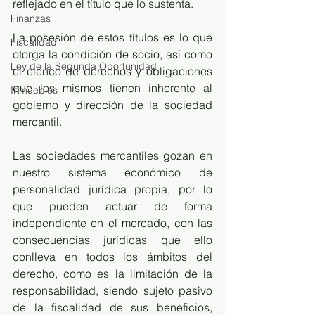
reflejado en el título que lo sustenta.
Finanzas
La posesión de estos títulos es lo que 
Fiscalidad
otorga la condición de socio, así como 
Ley de la Segunda Oportunidad
el elenco de derechos y obligaciones 
que los mismos tienen inherente al 
Inmuebles
gobierno y dirección de la sociedad 
mercantil.
Las sociedades mercantiles gozan en 
nuestro sistema económico de 
personalidad jurídica propia, por lo 
que pueden actuar de forma 
independiente en el mercado, con las 
consecuencias jurídicas que ello 
conlleva en todos los ámbitos del 
derecho, como es la limitación de la 
responsabilidad, siendo sujeto pasivo 
de la fiscalidad de sus beneficios, 