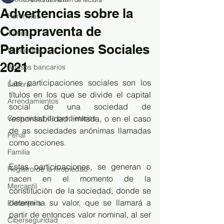
Advertencias sobre la
Herencias
Compraventa de
Tráfico
Participaciones Sociales
Impuestos
2021
Abusos bancarios
Las participaciones sociales son los 
Laboral
títulos en los que se divide el capital 
Arrendamientos
social de una sociedad de 
Comunidad de propietarios
responsabilidad limitada, o en el caso 
de as sociedades anónimas llamadas 
Penal
como acciones. 
Familia
Estas participaciones, se generan o 
Registro de la Propiedad
nacen en el momento de la 
Mercantil
constitución de la sociedad, donde se 
determina su valor, que se llamará a 
Extranjería
partir de entonces valor nominal, al ser 
Ciberseguridad