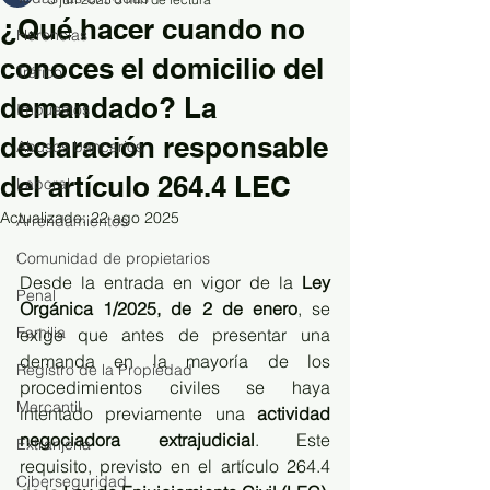
¿Qué hacer cuando no
Herencias
conoces el domicilio del
Tráfico
demandado? La
Impuestos
declaración responsable
Abusos bancarios
del artículo 264.4 LEC
Laboral
Actualizado:
22 ago 2025
Arrendamientos
Comunidad de propietarios
Desde la entrada en vigor de la 
Ley 
Penal
Orgánica 1/2025, de 2 de enero
, se 
Familia
exige que antes de presentar una 
demanda en la mayoría de los 
Registro de la Propiedad
procedimientos civiles se haya 
Mercantil
intentado previamente una 
actividad 
negociadora extrajudicial
. Este 
Extranjería
requisito, previsto en el artículo 264.4 
Ciberseguridad