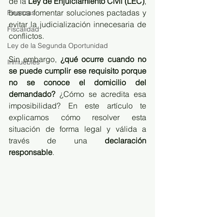
de la 
Ley de Enjuiciamiento Civil (LEC)
, 
busca fomentar soluciones pactadas y 
Finanzas
evitar la judicialización innecesaria de 
Fiscalidad
conflictos.
Ley de la Segunda Oportunidad
Sin embargo, 
¿qué ocurre cuando no 
Inmuebles
se puede cumplir ese requisito porque 
no se conoce el domicilio del 
demandado?
 ¿Cómo se acredita esa 
imposibilidad? En este artículo te 
explicamos cómo resolver esta 
situación de forma legal y válida a 
través de una 
declaración 
responsable
.