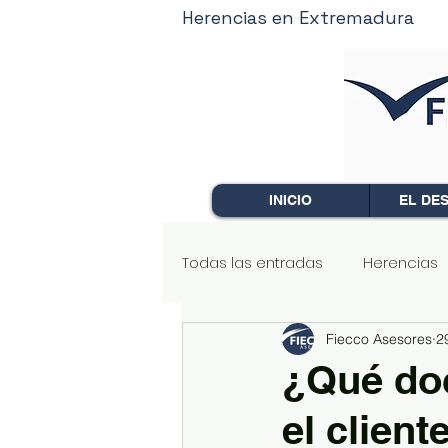
Herencias en Extremadura
INICIO
EL DE
Todas las entradas
Herencias
Fiecco Asesores
2
Arrendamientos
Comunida
¿Qué doc
el clien
Mercantil
Extranjería