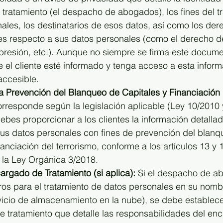
 tratamiento (el despacho de abogados), los fines del t
nales, los destinatarios de esos datos, así como los de
ntes respecto a sus datos personales (como el derecho d
upresión, etc.). Aunque no siempre se firma este docume
 el cliente esté informado y tenga acceso a esta inform
accesible.
a Prevención del Blanqueo de Capitales y Financiación 
orresponde según la legislación aplicable (Ley 10/2010 
ebes proporcionar a los clientes la información detallad
sus datos personales con fines de prevención del blanq
inanciación del terrorismo, conforme a los artículos 13 y
e la Ley Orgánica 3/2018.
argado de Tratamiento (si aplica):
 Si el despacho de a
eros para el tratamiento de datos personales en su nomb
vicio de almacenamiento en la nube), se debe establece
 tratamiento que detalle las responsabilidades del en