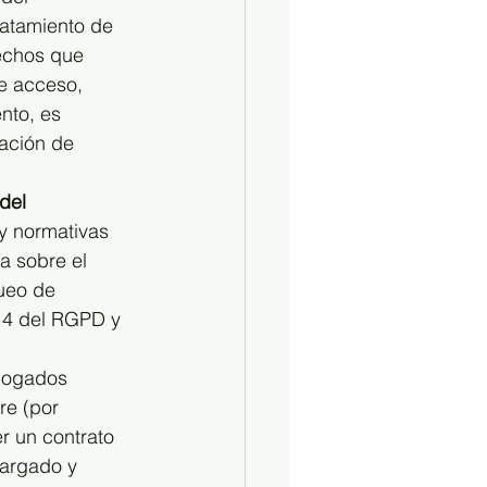
ratamiento de 
rechos que 
e acceso, 
nto, es 
ación de 
del 
y normativas 
a sobre el 
ueo de 
 14 del RGPD y 
bogados 
re (por 
r un contrato 
cargado y 