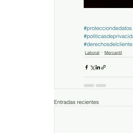
#protecciondedatos
#politicasdeprivaci
#derechosdelcliente
Laboral
Mercantil
Entradas recientes