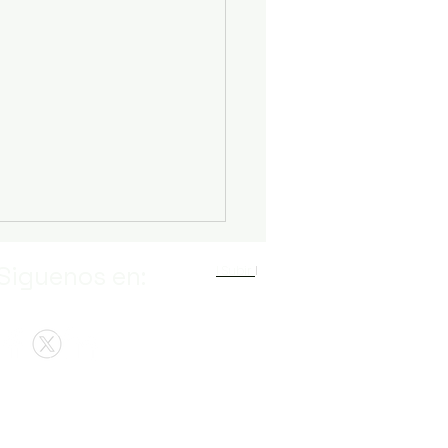
Siguenos en:
I Subir
I
erecho Tributario:
cipios, Desafíos y