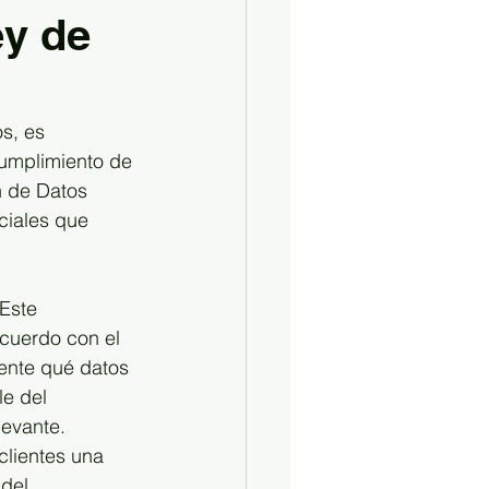
ey de
s, es 
cumplimiento de 
n de Datos 
ciales que 
Este 
acuerdo con el 
ente qué datos 
e del 
levante.
clientes una 
del 