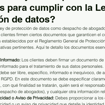
 para cumplir con la L
ón de datos?
 ley de protección de datos como despacho de abogado
 clientes firmen ciertos documentos que garanticen el 
es establecidos por el Reglamento General de Protecció
tivas pertinentes. Aquí te detallo los documentos esen
 Informado:
 Los clientes deben firmar un documento de 
informado para el tratamiento de sus datos personales. 
debe ser libre, específico, informado e inequívoco, de 
el RGPD. En este documento se debe especificar claram
 con qué finalidad se tratarán, quién será el responsabl
 despacho de abogados), y cualquier otra información re
acidad o Aviso de Privacidad:
 Debes proporcionar a los 
acidad o un aviso de privacidad que detalle la identidad 