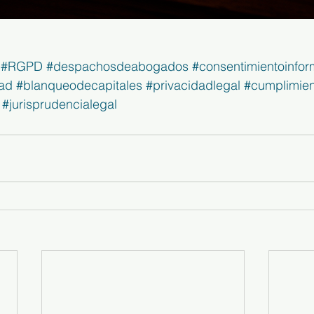
#RGPD
#despachosdeabogados
#consentimientoinfo
dad
#blanqueodecapitales
#privacidadlegal
#cumplimien
#jurisprudencialegal