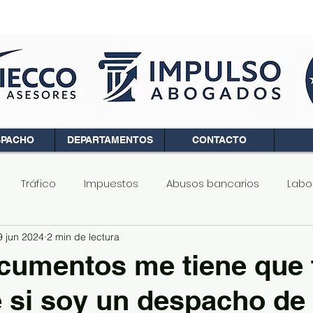
SPACHO
DEPARTAMENTOS
CONTACTO
Tráfico
Impuestos
Abusos bancarios
Labo
9 jun 2024
2 min de lectura
d de propietarios
Penal
Familia
Registro de l
umentos me tiene que 
te si soy un despacho de
Ciberseguridad
Finanzas
Fiscalidad
Ley de la 