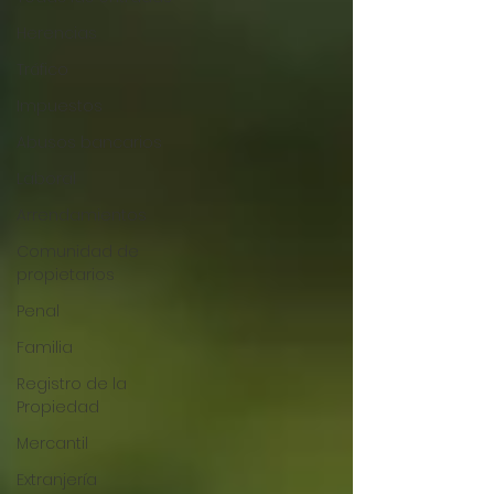
Herencias
Tráfico
Impuestos
Abusos bancarios
Laboral
Arrendamientos
Comunidad de
propietarios
Penal
Familia
Registro de la
Propiedad
Mercantil
Extranjería