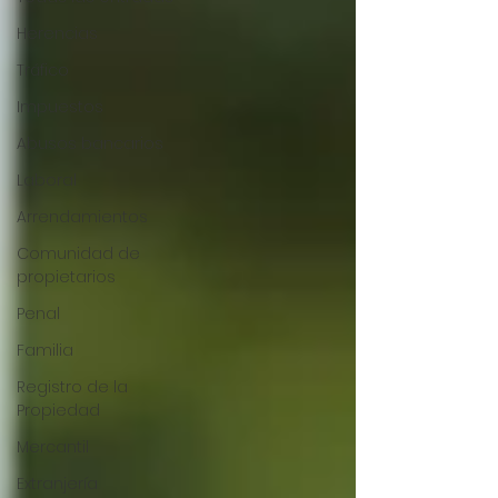
Herencias
Tráfico
Impuestos
Abusos bancarios
Laboral
Arrendamientos
Comunidad de
propietarios
Penal
Familia
Registro de la
Propiedad
Mercantil
Extranjería