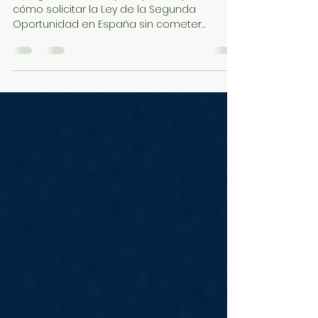
2025]
Esta guía 2025 te explica paso a paso
cómo solicitar la Ley de la Segunda
Oportunidad en España sin cometer
errores. Descubrirás los requisitos legales,
documentación necesaria, fases del
procedimiento y consejos prácticos para
aumentar tus posibilidades de éxito. Una
herramienta útil para quienes buscan
liberarse de sus deudas y comenzar de
nuevo con seguridad jurídica.