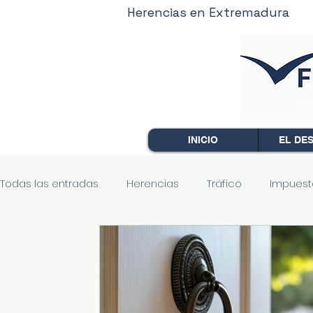
Herencias en Extremadura
INICIO
EL DE
Todas las entradas
Herencias
Tráfico
Impuest
Comunidad de propietarios
Penal
Familia
Ciberseguridad
Finanzas
Fiscalidad
Ley 