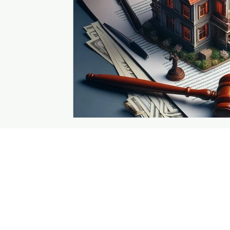
Badajoz
Av. Fernando Calzadilla Maestre,
Badajoz, 06004
Tel: 924-247371, fax: 924-20
asesores@fiecco.com