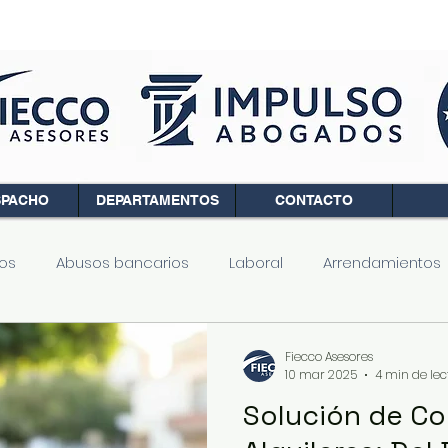
SPACHO
DEPARTAMENTOS
CONTACTO
os
Abusos bancarios
Laboral
Arrendamientos
Registro de la Propiedad
Mercantil
Extranjería
Fiecco Asesores
10 mar 2025
4 min de lec
Solución de Co
de la Segunda Oportunidad
Inmuebles