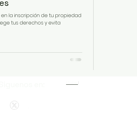
es
 en la inscripción de tu propiedad
tege tus derechos y evita
Siguenos en:
I Subir
I