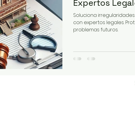
Expertos Legal
Soluciona irregularidades
con expertos legales. Pro
problemas futuros.
 nº 2.
0222
I
Aviso legal
I
Política de cookies
I