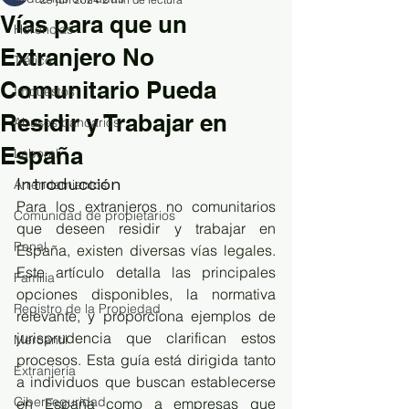
Vías para que un
Herencias
Extranjero No
Tráfico
Comunitario Pueda
Impuestos
Residir y Trabajar en
Abusos bancarios
España
Laboral
Introducción
Arrendamientos
Para los extranjeros no comunitarios 
Comunidad de propietarios
que deseen residir y trabajar en 
Penal
España, existen diversas vías legales. 
Este artículo detalla las principales 
Familia
opciones disponibles, la normativa 
Registro de la Propiedad
relevante, y proporciona ejemplos de 
jurisprudencia que clarifican estos 
Mercantil
procesos. Esta guía está dirigida tanto 
Extranjería
a individuos que buscan establecerse 
Ciberseguridad
en España como a empresas que 