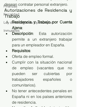
desean contratar personal extranjero.
Finanzas
Autorizaciones de Residencia y 
Fiscalidad
Trabajo
Residencia y Trabajo por Cuenta 
Ley de la Segunda Oportunidad
Ajena
:
Inmuebles
Descripción
: Esta autorización 
permite a un extranjero trabajar 
para un empleador en España.
Requisitos
:
Oferta de empleo formal.
Cumplir con la situación nacional 
de empleo (vacantes que no 
pueden ser cubiertas por 
trabajadores españoles o 
comunitarios).
No tener antecedentes penales en 
España ni en los países anteriores 
de residencia.