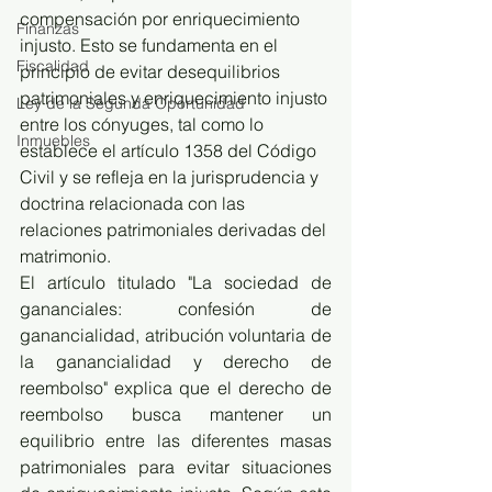
compensación por enriquecimiento 
Finanzas
injusto. Esto se fundamenta en el 
Fiscalidad
principio de evitar desequilibrios 
patrimoniales y enriquecimiento injusto 
Ley de la Segunda Oportunidad
entre los cónyuges, tal como lo 
Inmuebles
establece el artículo 1358 del Código 
Civil y se refleja en la jurisprudencia y 
doctrina relacionada con las 
relaciones patrimoniales derivadas del 
matrimonio.
El artículo titulado "La sociedad de 
gananciales: confesión de 
ganancialidad, atribución voluntaria de 
la ganancialidad y derecho de 
reembolso" explica que el derecho de 
reembolso busca mantener un 
equilibrio entre las diferentes masas 
patrimoniales para evitar situaciones 