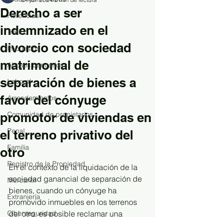
Derecho a ser
Herencias
indemnizado en el
Tráfico
divorcio con sociedad
Impuestos
matrimonial de
Abusos bancarios
separación de bienes a
Laboral
favor del cónyuge
Arrendamientos
promotor de viviendas en
Comunidad de propietarios
Penal
el terreno privativo del
Familia
otro
Registro de la Propiedad
En el contexto de la liquidación de la 
sociedad ganancial de separación de 
Mercantil
bienes, cuando un cónyuge ha 
Extranjería
promovido inmuebles en los terrenos 
Ciberseguridad
del otro, es posible reclamar una 